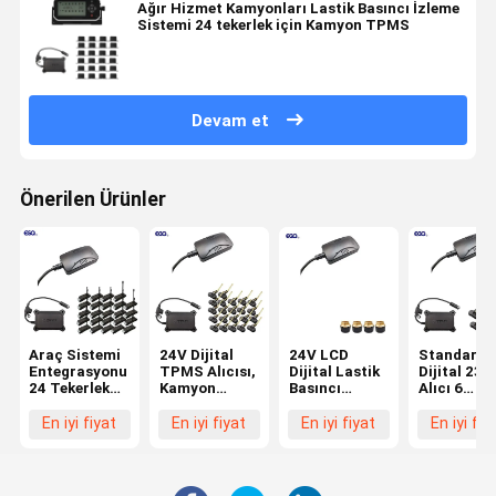
Ağır Hizmet Kamyonları Lastik Basıncı İzleme
Sistemi 24 tekerlek için Kamyon TPMS
Devam et
Önerilen Ürünler
Araç Sistemi
24V Dijital
24V LCD
Standart
Entegrasyonu
TPMS Alıcısı,
Dijital Lastik
Dijital 232
24 Tekerlek
Kamyon
Basıncı
Alıcı 6
Standart Veri
Römorkları
Alıcısı,
Tekerlekli
Formatı 232
için 22
Kamyon
Kamyon
En iyi fiyat
En iyi fiyat
En iyi fiyat
En iyi fiy
Dijital TPMS
Tekerlek
TPMS
TPMS 0-
Alıcısı, 3 Yıl
Sistemleri
1400Kpa
Pil Ömrü
için