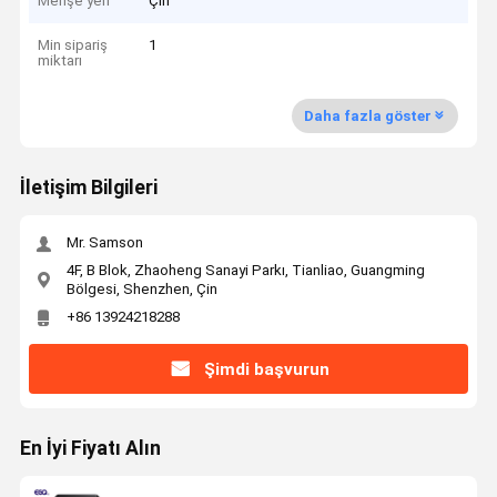
Menşe yeri
Çin
Min sipariş
1
miktarı
Daha fazla göster
İletişim Bilgileri
Mr. Samson
4F, B Blok, Zhaoheng Sanayi Parkı, Tianliao, Guangming
Bölgesi, Shenzhen, Çin
+86 13924218288
Şimdi başvurun
En İyi Fiyatı Alın