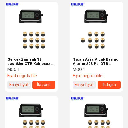
Gerçek Zamanlı 12
Ticari Araç Alçak Basınç
Lastikler OTR Kablosuz
Alarmı 203 Psi OTR
Lastik Basıncı İzleme
TPMS
MOQ:
1
MOQ:
1
Sistemi
Fiyat:
negotiable
Fiyat:
negotiable
En iyi fiyat
İletişim
En iyi fiyat
İletişim