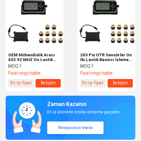
OEM Mühendislik Aracı
203 Psi OTR Sensörler On
433.92 MHZ On Lastik
İki Lastik Basıncı İzleme
OTR TPMS
Sistemi
MOQ:
1
MOQ:
1
Fiyat:
negotiable
Fiyat:
negotiable
En iyi fiyat
İletişim
En iyi fiyat
İletişim
Zaman Kazanın
En iyi ürünlerle sizinle iletişime geçelim.
İhtiyacınızı Verin