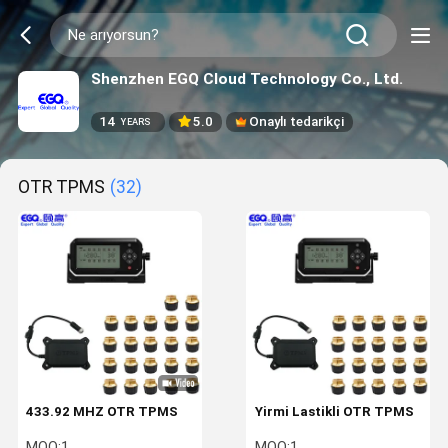
Shenzhen EGQ Cloud Technology Co., Ltd.
14
5.0
Onaylı tedarikçi
YEARS
OTR TPMS
(32)
433.92 MHZ OTR TPMS
Yirmi Lastikli OTR TPMS
MOQ:
1
MOQ:
1