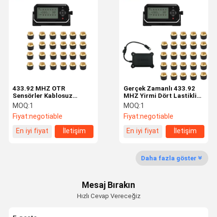
6 Lastik Basıncı İzleme Sistemi
Otomobil Lastik Basıncı İzleme Sistemi
motosiklet TPMS
Bisiklet TPMS
433.92 MHZ OTR
Gerçek Zamanlı 433.92
Güneş Lastik Basıncı İzleme Sistemi
Sensörler Kablosuz
MHZ Yirmi Dört Lastikli
Lastik Basıncı İzleme
Kamyon OTR TPMS
MOQ:
1
MOQ:
1
Sistemi
RV Lastik Basıncı İzleme Sistemi
Fiyat:
negotiable
Fiyat:
negotiable
En iyi fiyat
İletişim
En iyi fiyat
İletişim
TPMS Çözümleri
Daha fazla göster
Mesaj Bırakın
Hızlı Cevap Vereceğiz