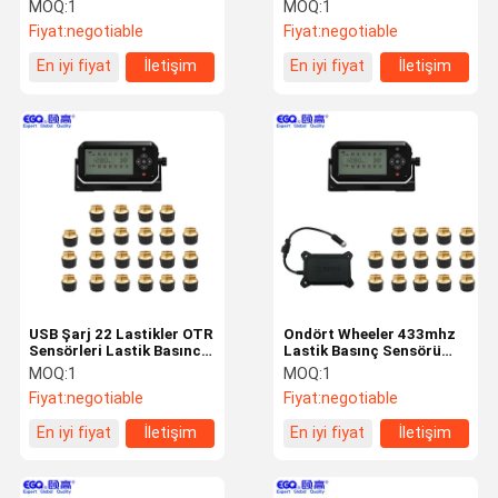
Basıncı İzleme Sistemi
Lastikler OTR TPMS
MOQ:
1
MOQ:
1
Fiyat:
negotiable
Fiyat:
negotiable
Kalite Kontrol
Bizimle
Haberler
Bir Teklif
En iyi fiyat
İletişim
En iyi fiyat
İletişim
Iletişime
Isteği
Geçin
NEWS
Lastik basınç gözetim sistemi
USB Şarj 22 Lastikler OTR
Ondört Wheeler 433mhz
Rakip lastik basıncı izleme sistemi
Sensörleri Lastik Basıncı
Lastik Basınç Sensörü
Kontrol Sistemi
OTR TPMS
MOQ:
1
MOQ:
1
Kamyon Lastiği Basınç İzleme Sistemi
Fiyat:
negotiable
Fiyat:
negotiable
Otobüs TPMS
En iyi fiyat
İletişim
En iyi fiyat
İletişim
OTR TPMS