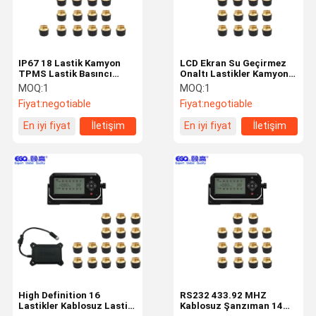
IP67 18 Lastik Kamyon
LCD Ekran Su Geçirmez
TPMS Lastik Basıncı
Onaltı Lastikler Kamyon
İzleme Sistemi
OTR TPMS
MOQ:
1
MOQ:
1
Fiyat:
negotiable
Fiyat:
negotiable
En iyi fiyat
İletişim
En iyi fiyat
İletişim
Ev
Ürün:% S
Hakkımızda
Fabrika Turu
High Definition 16
RS232 433.92 MHZ
Lastikler Kablosuz Lastik
Kablosuz Şanzıman 14