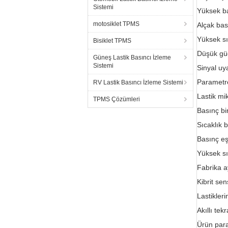
Sistemi
Yüksek ba
motosiklet TPMS
Alçak bas
Yüksek sı
Bisiklet TPMS
Düşük güç
Güneş Lastik Basıncı İzleme
Sistemi
Sinyal uy
Parametr
RV Lastik Basıncı İzleme Sistemi
Lastik mi
TPMS Çözümleri
Basınç bi
Sıcaklık b
Basınç eş
Yüksek sı
Fabrika ay
Kibrit sen
Lastikler
Akıllı tekr
Ürün para