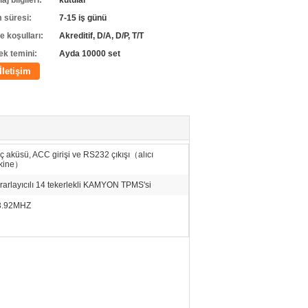
j bilgileri:
kutular
m süresi:
7-15 iş günü
 koşulları:
Akreditif, D/A, D/P, T/T
ek temini:
Ayda 10000 set
İletişim
ç aküsü, ACC girişi ve RS232 çıkışı（alıcı
kine）
rarlayıcılı 14 tekerlekli KAMYON TPMS'si
3.92MHZ