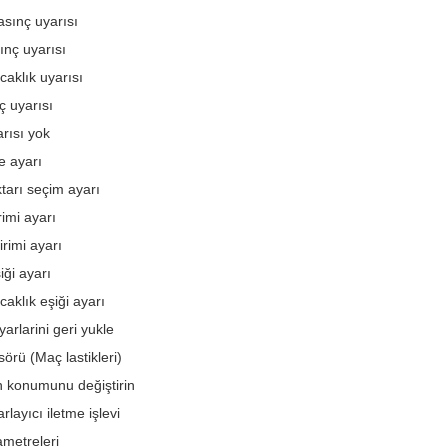
sınç uyarısı
ınç uyarısı
caklık uyarısı
 uyarısı
arısı yok
e ayarı
ktarı seçim ayarı
rimi ayarı
irimi ayarı
iği ayarı
caklık eşiği ayarı
arlarini geri yukle
sörü (Maç lastikleri)
in konumunu değiştirin
arlayıcı iletme işlevi
metreleri