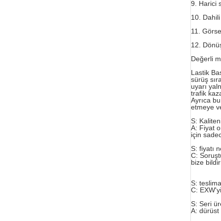
9. Harici
10. Dahili
11. Görsel
12. Dönüşt
Değerli m
Lastik Ba
sürüş sır
uyarı yal
trafik kaz
Ayrıca bu
etmeye ve 
S: Kaliten
A: Fiyat 
için sade
S: fiyatı 
C: Soruştu
bize bild
S: teslim
C: EXW'yi
S: Seri ü
A: dürüst