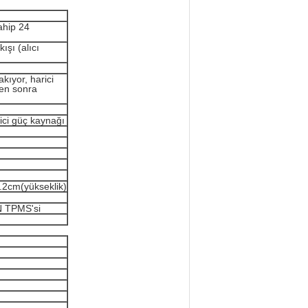
ahip 24
ışı (alıcı
kıyor, harici
ten sonra
arici güç kaynağı
.2cm(yükseklik)
ON TPMS'si