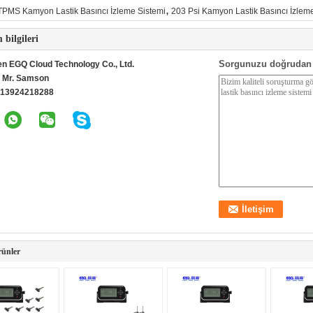
,
TPMS Kamyon Lastik Basıncı İzleme Sistemi
203 Psi Kamyon Lastik Basıncı İzlem
m bilgileri
Sorgunuzu doğrudan 
n EGQ Cloud Technology Co., Ltd.
:
Mr. Samson
 13924218288
rünler