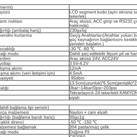
 mermi)
ayüzü
LCD segment kodu (aynı ekrana s
tekerlek)
lantı noktası
Araç aküsü, ACC girişi ve RS232 çık
hakkında)
ırlığı (ambalaj hariç)
230g±5g
kendini kurtarma
Geçiş Anahtarları(Anahtar yukarı ba
güç kaynağının bağlantısını kestik
yeniden başlatın.)
ıcaklığı
-30 ℃ -80 ℃
nağı modu
Dahili şarj edilebilir lityum pil ve h
rilimi
Araç aküsü 24V, ACC24V
voltajı
3.5V-4.2V
alışma akımı
12mA
şma akımı (veri iletişimi için)
4.5mA
asiyeti
-95dbm
13.5cm(uzunluk)*6.5cm(genişlik)*2
alığı
0bar~14bar/0psi~203psi
Tekrarlayıcılı 24 tekerlekli KAMY
siyah
ahili bağlama tipi sensör)
parça malzemesi
Naylon + cam elyafı
ırlığı (bağlama bandı hariç)
30g±1g
aklık direnci
-50 ℃ -150 ℃
alzemesi bağlamak
304 paslanmaz çelik
nağı modu
Düğme Pil
i
CR2050