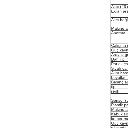
Alıcı (26
Ekran ar
Alıcı bağ
Makine ağ
Anormal 
Çalışma s
Güç kay
Arayüz ge
Dahili pil 
Parlak ç
Siyah çalı
Alım hass
boyutlar
Basınç ar
tip
renk
Sensör (d
Plastik 
Makine ağ
Kabuk sıc
kemer m
Güç kay
pil model