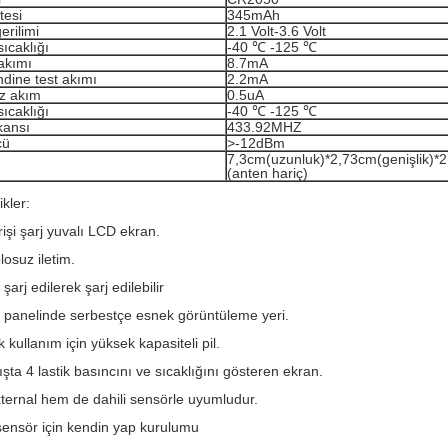
tesi
345mAh
erilimi
2.1 Volt-3.6 Volt
ıcaklığı
-40 ℃ -125 ℃
akımı
8.7mA
dine test akımı
2.2mA
iz akım
0.5uA
ıcaklığı
-40 ℃ -125 ℃
ekansı
433.92MHZ
cü
>-12dBm
7,3cm(uzunluk)*2,73cm(genişlik)*2
(anten hariç)
kler:
rişi şarj yuvalı LCD ekran.
losuz iletim.
l şarj edilerek şarj edilebilir
l panelinde serbestçe esnek görüntüleme yeri.
ık kullanım için yüksek kapasiteli pil.
ışta 4 lastik basıncını ve sıcaklığını gösteren ekran.
ternal hem de dahili sensörle uyumludur.
 sensör için kendin yap kurulumu