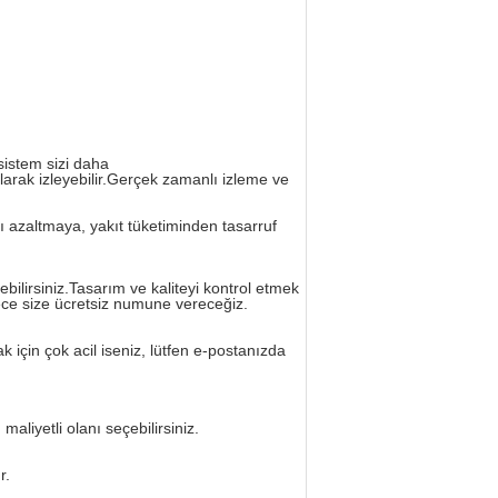
sistem sizi daha
larak izleyebilir.Gerçek zamanlı izleme ve
ı azaltmaya, yakıt tüketiminden tasarruf
ilirsiniz.Tasarım ve kaliteyi kontrol etmek
ece size ücretsiz numune vereceğiz.
k için çok acil iseniz, lütfen e-postanızda
iyetli olanı seçebilirsiniz.
r.