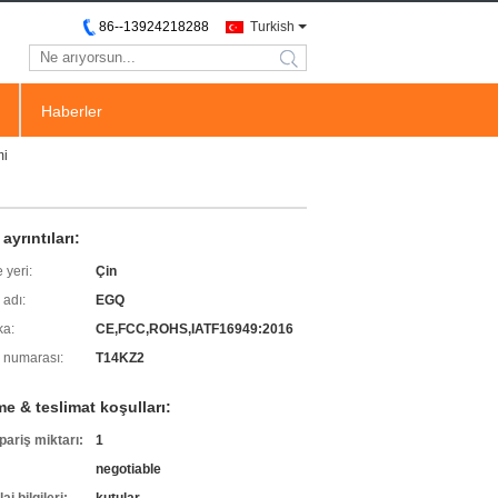
86--13924218288
Turkish
search
Haberler
mi
ayrıntıları:
 yeri:
Çin
 adı:
EGQ
ka:
CE,FCC,ROHS,IATF16949:2016
 numarası:
T14KZ2
e & teslimat koşulları:
pariş miktarı:
1
negotiable