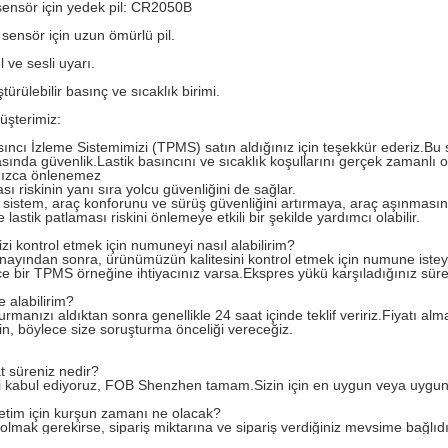
 sensör için yedek pil: CR2050B
 sensör için uzun ömürlü pil.
 ve sesli uyarı.
ürülebilir basınç ve sıcaklık birimi.
üşterimiz:
sıncı İzleme Sistemimizi (TPMS) satın aldığınız için teşekkür ederiz.Bu 
asında güvenlik.Lastik basıncını ve sıcaklık koşullarını gerçek zamanlı o
nızca önlenemez
ası riskinin yanı sıra yolcu güvenliğini de sağlar.
 sistem, araç konforunu ve sürüş güvenliğini artırmaya, araç aşınmasın
lastik patlaması riskini önlemeye etkili bir şekilde yardımcı olabilir.
izi kontrol etmek için numuneyi nasıl alabilirim?
onayından sonra, ürünümüzün kalitesini kontrol etmek için numune isteyeb
ce bir TPMS örneğine ihtiyacınız varsa.Ekspres yükü karşıladığınız sür
ne alabilirim?
rmanızı aldıktan sonra genellikle 24 saat içinde teklif veririz.Fiyatı alma
irin, böylece size soruşturma önceliği vereceğiz.
at süreniz nedir?
 kabul ediyoruz, FOB Shenzhen tamam.Sizin için en uygun veya uygun mal
retim için kurşun zamanı ne olacak?
 olmak gerekirse, sipariş miktarına ve sipariş verdiğiniz mevsime bağlıdı