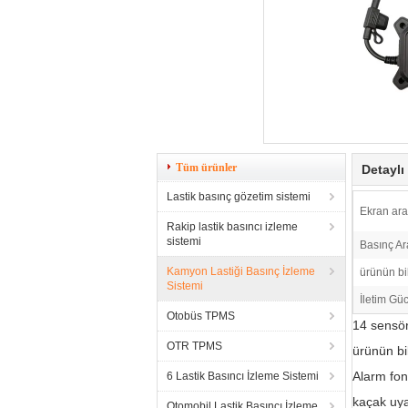
Tüm ürünler
Detaylı
Lastik basınç gözetim sistemi
Ekran ara
Rakip lastik basıncı izleme
sistemi
Basınç Ara
Kamyon Lastiği Basınç İzleme
ürünün bi
Sistemi
İletim Gü
Otobüs TPMS
14 sensör 
OTR TPMS
ürünün bi
Alarm fo
6 Lastik Basıncı İzleme Sistemi
kaçak uya
Otomobil Lastik Basıncı İzleme