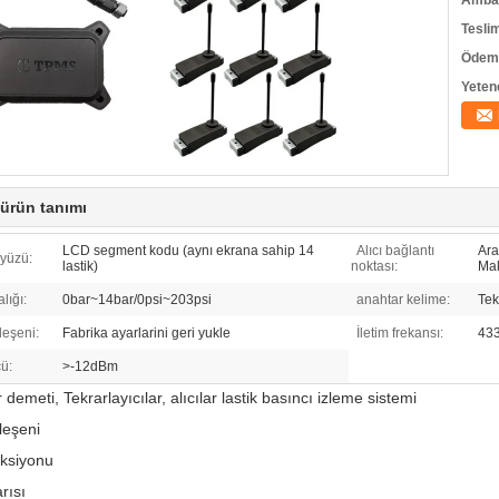
Ambala
Tesli
Ödeme
Yeten
 ürün tanımı
LCD segment kodu (aynı ekrana sahip 14
Alıcı bağlantı
Ara
yüzü:
lastik)
noktası:
Ma
lığı:
0bar~14bar/0psi~203psi
anahtar kelime:
Tek
leşeni:
Fabrika ayarlarini geri yukle
İletim frekansı:
43
cü:
>-12dBm
demeti, Tekrarlayıcılar, alıcılar lastik basıncı izleme sistemi
leşeni
nksiyonu
rısı