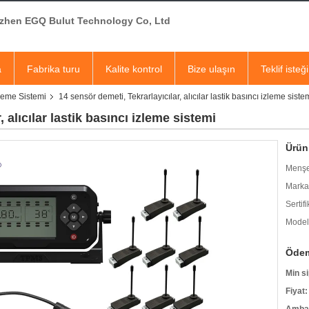
zhen EGQ Bulut Technology Co, Ltd
a
Fabrika turu
Kalite kontrol
Bize ulaşın
Teklif isteği
leme Sistemi
14 sensör demeti, Tekrarlayıcılar, alıcılar lastik basıncı izleme siste
 alıcılar lastik basıncı izleme sistemi
Ürün 
Menşe
Marka
Sertifi
Model
Ödem
Min si
Fiyat: