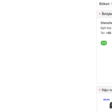
Etiket:
İletişi
Shenzhe
İlgili kişi
Tel:
+86
Diğer ü