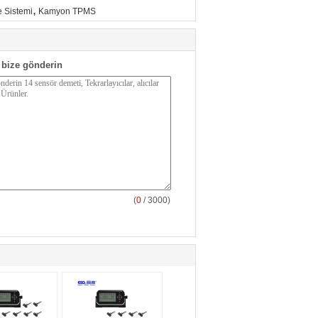
,
e Sistemi
Kamyon TPMS
bize gönderin
(
0
/ 3000)