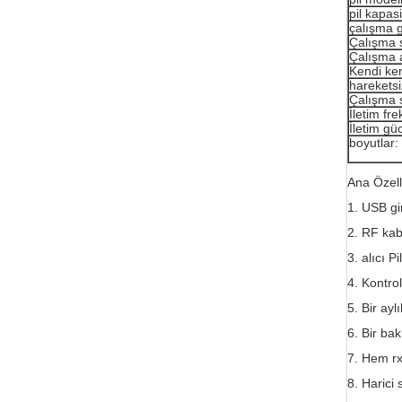
pil kapasi
çalışma g
Çalışma s
Çalışma 
Kendi ken
harekets
Çalışma s
İletim fr
İletim gü
boyutlar:
Ana Özelli
1. USB gi
2. RF kab
3. alıcı Pi
4. Kontro
5. Bir ayl
6. Bir bak
7. Hem rx
8. Harici