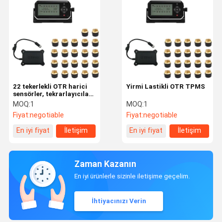
22 tekerlekli OTR harici
Yirmi Lastikli OTR TPMS
sensörler, tekrarlayıcılar,
alıcılar lastik basıncı
MOQ:
1
MOQ:
1
izleme sistemi
Fiyat:
negotiable
Fiyat:
negotiable
En iyi fiyat
İletişim
En iyi fiyat
İletişim
Zaman Kazanın
En iyi ürünlerle sizinle iletişime geçelim.
İhtiyacınızı Verin