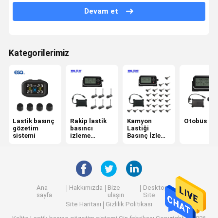
Devam et
6 Lastik Basıncı İzleme Sistemi
Otomobil Lastik Basıncı İzleme Sistemi
Kategorilerimiz
motosiklet TPMS
Bisiklet TPMS
Güneş Lastik Basıncı İzleme Sistemi
RV Lastik Basıncı İzleme Sistemi
Lastik basınç
Rakip lastik
Kamyon
Otobüs T
gözetim
basıncı
Lastiği
TPMS Çözümleri
sistemi
izleme
Basınç İzleme
sistemi
Sistemi
Ana
Hakkımızda
Bize
Desktop
sayfa
ulaşın
Site
Site Haritası
Gizlilik Politikası