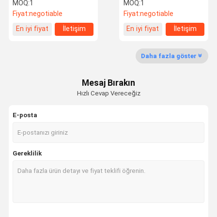
İzleme Sistemi
OTR TPMS
MOQ:
1
MOQ:
1
Fiyat:
negotiable
Fiyat:
negotiable
Kalite Kontrol
Bizimle
Haberler
Bir Teklif
En iyi fiyat
İletişim
En iyi fiyat
İletişim
Iletişime
Isteği
Geçin
Daha fazla göster
Mesaj Bırakın
Hızlı Cevap Vereceğiz
NEWS
E-posta
Lastik basınç gözetim sistemi
Rakip lastik basıncı izleme sistemi
Gereklilik
Kamyon Lastiği Basınç İzleme Sistemi
Otobüs TPMS
OTR TPMS