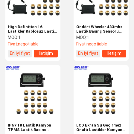
High Definition 16
Ondört Wheeler 433mhz
Lastikler Kablosuz Lastik
Lastik Basınç Sensörü
Basıncı İzleme Sistemi
OTR TPMS
MOQ:
1
MOQ:
1
Fiyat:
negotiable
Fiyat:
negotiable
En iyi fiyat
İletişim
En iyi fiyat
İletişim
Ev
Ürün:% S
Hakkımızda
Fabrika Turu
IP67 18 Lastik Kamyon
LCD Ekran Su Geçirmez
TPMS Lastik Basıncı
Onaltı Lastikler Kamyon