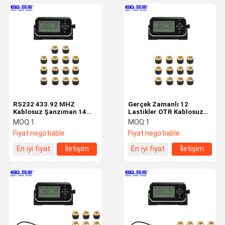
RS232 433.92 MHZ
Gerçek Zamanlı 12
Kablosuz Şanzıman 14
Lastikler OTR Kablosuz
Lastikler OTR TPMS
Lastik Basıncı İzleme
MOQ:
1
MOQ:
1
Sistemi
Fiyat:
negotiable
Fiyat:
negotiable
En iyi fiyat
İletişim
En iyi fiyat
İletişim