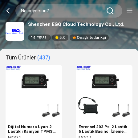
Shenzhen EGQ Cloud Technology Co., Ltd.
14
5.0
Onaylı tedarikçi
YEARS
Tüm Ürünler
(437)
Dijital Numara Uyarı 2
Evrensel 203 Psi 2 Lastik
Lastikli Kamyon TPMS
6 Lastik Basıncı İzleme
Treyler için
Sistemi
MOQ:
1
MOQ:
1